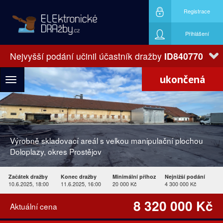
Registrace
Přihlášení
Nejvyšší podání učinil účastník dražby
ID840770
ukončená
Toggle
navigation
Výrobně skladovací areál s velkou manipulační plochou
Doloplazy, okres Prostějov
Začátek dražby
Konec dražby
Minimální příhoz
Nejnižší podání
10.6.2025, 18:00
11.6.2025, 16:00
20 000 Kč
4 300 000 Kč
8 320 000 Kč
Aktuální cena