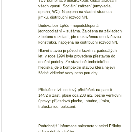
TUV kombinace elektro/kotel. Odkanalizování
všech vpustí. Sociální zařízení (umyvadla,
sprcha, WC). Napojena na vlastní studnu a
jímku, distribuční rozvod NN.
Budova bez čp/
če
- nepodsklepená
,
jednopodlažní – sušárna. Založena na základech
z betonu s izolací, jde o uzavřenou sendvičovou
konstrukci, napojena na distribuční rozvod NN.
Hlavní stavba je původní kravín z padesátých
let, v roce 1994 byla provedena přestavba do
dnešní podoby. Ze stavebně technického
hlediska jde o kompaktní
stavbu
která nejeví
žádné viditelné vady nebo poruchy.
Příslušenství: ocelový přístřešek na parc.č.
144/2 o
zast
. ploše cca 238 m2, běžné venkovní
úpravy: příjezdová
plocha, studna
, jímka,
trafostanice, oplocení.
Podrobnější informace naleznete v sekci Přílohy
níže v detailu dražby.