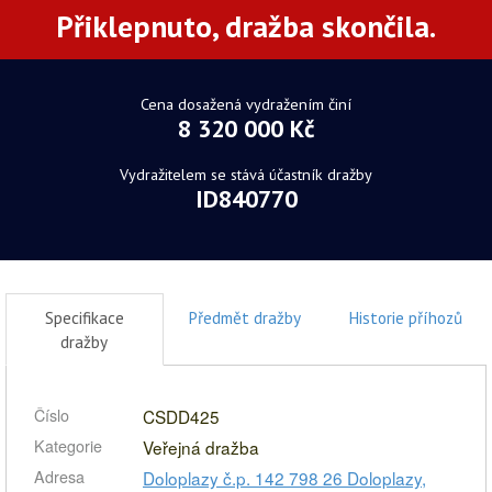
Přiklepnuto, dražba skončila.
Cena dosažená vydražením činí
8 320 000 Kč
Vydražitelem se stává účastník dražby
ID840770
Specifikace
Předmět dražby
Historie příhozů
dražby
Číslo
CSDD425
Kategorie
Veřejná dražba
Adresa
Doloplazy č.p. 142 798 26 Doloplazy,