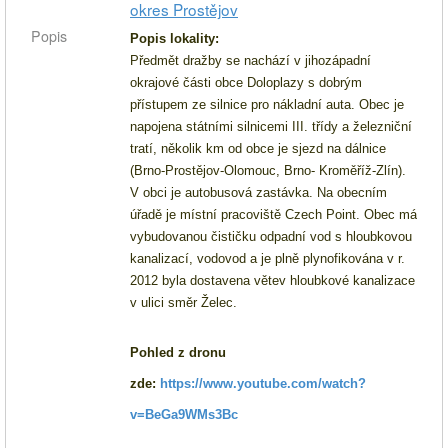
okres Prostějov
Popis
Popis lokality:
Předmět dražby se nachází v jihozápadní
okrajové části obce Doloplazy s dobrým
přístupem ze silnice pro nákladní auta. Obec je
napojena státními silnicemi III. třídy a železniční
tratí, několik km od obce je sjezd na dálnice
(Brno-Prostějov-Olomouc,
Brno- Kroměříž
-Zlín).
V obci je autobusová zastávka. Na obecním
úřadě je místní pracoviště Czech Point. Obec má
vybudovanou čističku odpadní vod s hloubkovou
kanalizací, vodovod a je plně plynofikována v r.
2012 byla dostavena větev hloubkové kanalizace
v ulici směr
Želec
.
Pohled z dronu
zde:
https://www.youtube.com/watch?
v=BeGa9WMs3Bc