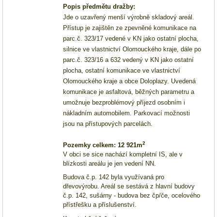
Popis předmětu dražby:
Jde o uzavřený menší výrobně skladový areál.
Přístup je zajištěn ze zpevněné komunikace na
parc.č. 323/17 vedené v KN jako ostatní plocha,
silnice ve vlastnictví Olomouckého kraje, dále po
parc.č. 323/16 a 632 vedený v KN jako ostatní
plocha, ostatní komunikace ve vlastnictví
Olomouckého kraje a obce Doloplazy. Uvedená
komunikace je asfaltová, běžných parametru a
umožnuje bezproblémový příjezd osobním i
nákladním automobilem. Parkovací možnosti
jsou na přístupových parcelách.
2
Pozemky celkem: 12
921m
V obci se sice nachází kompletní IS, ale v
blízkosti areálu je jen vedení NN.
Budova č.p. 142 byla využívaná pro
dřevovýrobu. Areál se sestává z hlavní budovy
č.p. 142,
sušárny - budova
bez čp/
če
, ocelového
přístřešku a příslušenství.