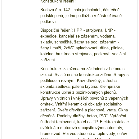
Konstrukční řešení:
Budova č.p. 142 - hala jednolodní, částečně
podsklepená, jedno podlaží a v části užívané
podkroví.
Dispoziční řešení: I.
PP - strojovna
: I.
NP -
expedice
, kancelář se zázemím, vodárna,
sklady, schodiště, šatny se soc.
zázemím -
ženy
i muži, 2xWC splachovací, dílna, pilnice,
kotelna, brusírna a strojovna, podkroví: sociální
zařízení.
Konstrukce: založena na základech z betonu s
izolací. Svislé nosné konstrukce zděné. Stropy s
podhledem rovným. Krov dřevěný, střecha
sklonitá sedlová, pálená krytina. Klempířské
konstrukce úplné z pozinkovaných plechů.
Úpravy vnitřních i vnějších povrchů z vápenných
omítek. Vnitřní keramické obklady sociálního
zařízení. Dveře dřevěné a plechové, vrata. Okna
dřevěná. Podlahy dlažby, beton, PVC. Vytápění
ústřední teplovodní, kotel na TP. Elektroinstalace
světelná a motorová s pojistkovými automaty,
hromosvod. Rozvod studené a teplé vody, ohřev