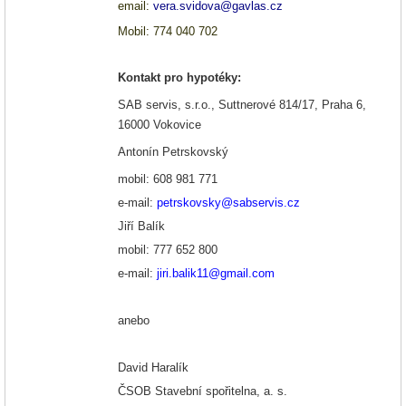
email:
vera.svidova@gavlas.cz
Mobil: 774 040 702
Kontakt
pro
hypotéky
:
SAB servis, s.r.o., Suttnerové 814/17, Praha 6,
16000 Vokovice
Antonín
Petrskovský
mobil: 608 981 771
e-mail:
petrskovsky@sabservis.cz
Jiří Balík
mobil: 777 652 800
e-mail:
jiri.balik11@gmail.com
anebo
David
Haralík
ČSOB Stavební spořitelna, a. s.