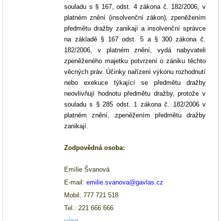
souladu s § 167, odst. 4 zákona č. 182/2006, v
platném znění (insolvenční zákon), zpeněžením
předmětu dražby zanikají a insolvenční správce
na základě § 167 odst. 5 a § 300 zákona č.
182/2006, v platném znění, vydá nabyvateli
zpeněženého majetku potvrzení o zániku těchto
věcných práv. Účinky nařízení výkonu rozhodnutí
nebo exekuce týkající se předmětu dražby
neovlivňují hodnotu předmětu dražby, protože v
souladu s § 285 odst. 1 zákona č. 182/2006 v
platném znění, zpeněžením předmětu dražby
zanikají.
Zodpovědná osoba
:
Emílie Švanová
E-mail:
emilie.svanova@gavlas.cz
Mobil: 777 721 518
Tel.: 221 666 666
více