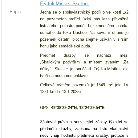
Frýdek-Místek, Skalice
Popis
Jedná se o
spoluvlastnický podíl o velikosti 1/2
na
pozemcích tvořící úzký pás lesa převážně
listnatého porostu podél bezejmenného potoka
ústícího do toku
Baštice
. Na severní straně je
pozemek ostatní plocha zřejmě užíván v širším
honu jako zemědělská půda.
Předmět dražby se nachází mezi
„Skalickým
podvrším
“ a místem zvaným „Za
důlky“. Skalice je součástí Frýdku-Místku, ale
tvoří samostatnou enklávu.
2
Celková výměra pozemků je 1549 m
(dle LV
1381 ke dni 13.1.2025).
GPS:
49°38'29.24"N, 18°24'39.54"E
Zástavní práva a související zápisy týkající se
předmětu dražby, zapsaná na listu vlastnictví
neovlivňují hodnotu předmětu dražby, protože v