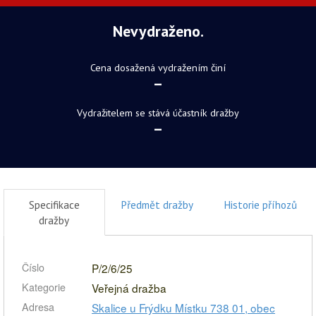
Nevydraženo.
Cena dosažená vydražením činí
–
Vydražitelem se stává účastník dražby
–
Specifikace
Předmět dražby
Historie příhozů
dražby
Číslo
P/2/6/25
Kategorie
Veřejná dražba
Adresa
Skalice u Frýdku Místku 738 01, obec