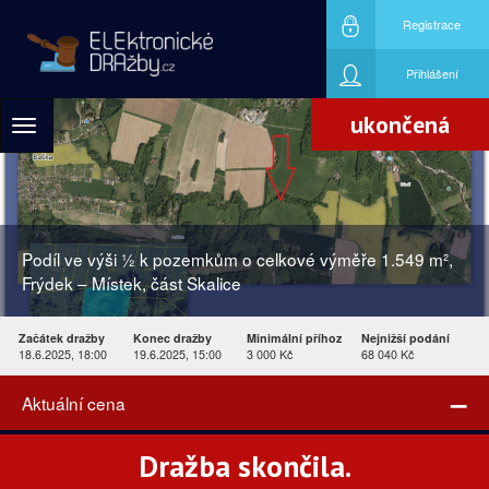
Registrace
Přihlášení
ukončená
Toggle
navigation
Podíl ve výši ½ k pozemkům o celkové výměře 1.549 m²,
Frýdek – Místek, část Skalice
Začátek dražby
Konec dražby
Minimální příhoz
Nejnižší podání
18.6.2025, 18:00
19.6.2025, 15:00
3 000 Kč
68 040 Kč
–
Aktuální cena
Dražba skončila.